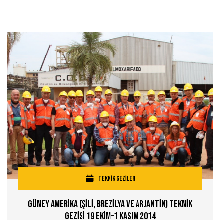
TEKNİK GEZİLER
Güney Amerİka (Şİlİ, Brezİlya ve Arjantİn) Teknİk
Gezİsİ 19 Ekİm–1 Kasım 2014