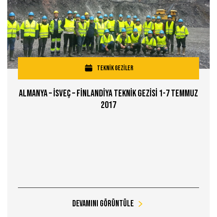
TEKNİK GEZİLER
Almanya – İsveç – Fİnlandİya Teknİk Gezİsİ 1-7 Temmuz
2017
Devamını Görüntüle