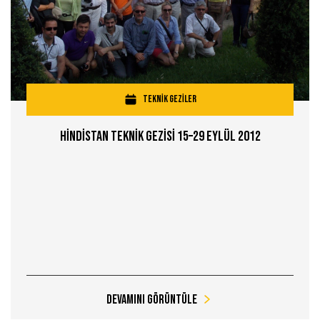
TEKNİK GEZİLER
Hİndİstan Teknİk Gezİsİ 15–29 Eylül 2012
Devamını Görüntüle