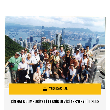
TEKNİK GEZİLER
Çİn Halk Cumhurİyetİ Teknİk Gezİsİ 13-29 Eylül 2008