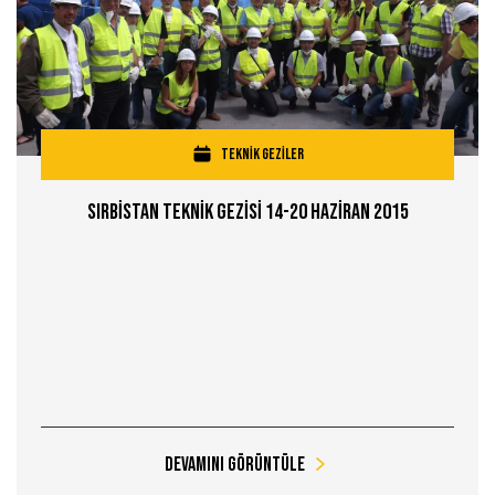
TEKNİK GEZİLER
Sırbİstan Teknİk Gezİsİ 14-20 Hazİran 2015
Devamını Görüntüle