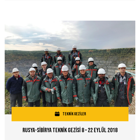
TEKNİK GEZİLER
Rusya-Sİbİrya Teknİk Gezİsİ 8 – 22 Eylül 2018