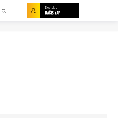
Destekle
BAĞIŞ YAP