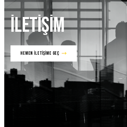
İLETİŞİM
HEMEN İLETİŞİME GEÇ