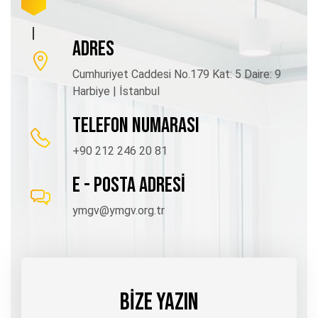
ADRES
Cumhuriyet Caddesi No.179 Kat: 5 Daire: 9
Harbiye | İstanbul
TELEFON NUMARASI
+90 212 246 20 81
E - POSTA ADRESİ
ymgv@ymgv.org.tr
BİZE YAZIN