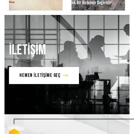
İLETİŞİM
HEMEN İLETİŞİME GEÇ