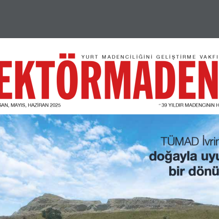
same page with lightbox effect.
YURT MADENCİLİĞİNİ GELİŞTİRME VAKFI
İSAN, MAYIS, HAZİRAN 2025
 39 YILDIR MADENCiNiN 
“
TÜMAD İvri
TÜMAD İvri
doğayla uy
doğayla uy
bir dön
bir dön