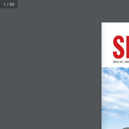
1 / 80
Real 3D Flipbook has lightbox feature - book can be displayed in the 
Click on a book cover to start reading.
SAYI 95 | N