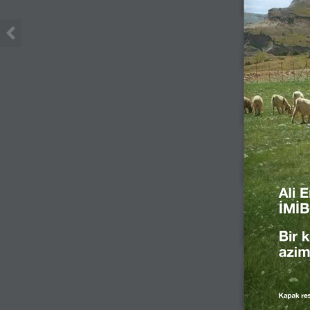
Ali 
İMİB
Bir 
azim
Kapak res