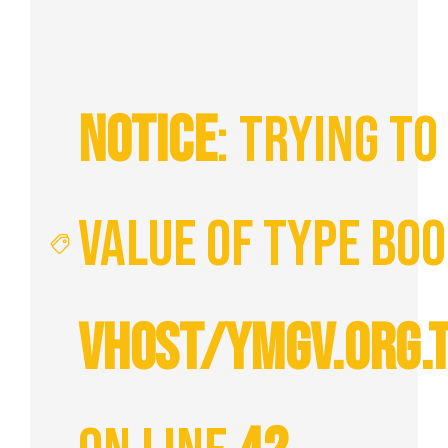
Notice
: Trying t
value of type boo
vhost/ymgv.org.