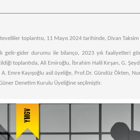
evelliler toplantısı, 11 Mayıs 2024 tarihinde, Divan Taksim İ
ılı gelir-gider durumu ile bilanço, 2023 yılı faaliyetleri
ildiği toplantıda, Ali Emiroğlu, İbrahim Halil Kırşan, G. Şey
A. Emre Kayışoğlu asil üyeliğe, Prof.Dr. Gündüz Ökten, Nu
ner Denetim Kurulu Üyeliğine seçilmiştir.
YMGV