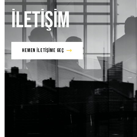
İLETİŞİM
HEMEN İLETİŞİME GEÇ