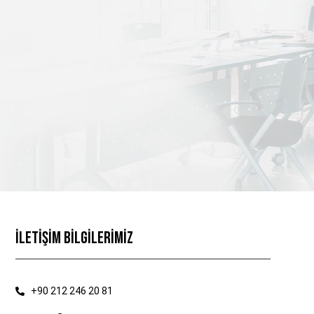
İLETİŞİM BİLGİLERİMİZ
+90 212 246 20 81