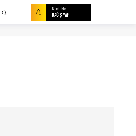
Destekle
BAĞIŞ YAP