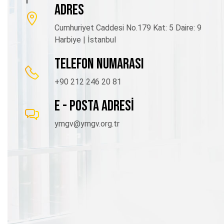
ADRES
Cumhuriyet Caddesi No.179 Kat: 5 Daire: 9
Harbiye | İstanbul
TELEFON NUMARASI
+90 212 246 20 81
E - POSTA ADRESİ
ymgv@ymgv.org.tr