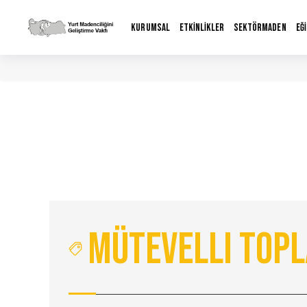
KURUMSAL
ETKİNLİKLER
SEKTÖRMADEN
EĞ
Mütevelli Topl