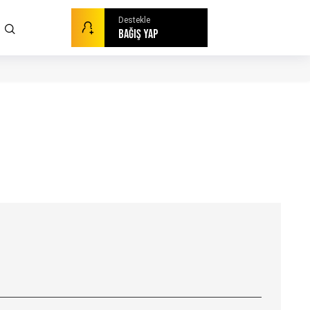
Destekle
BAĞIŞ YAP