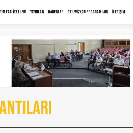
İTİM FAALİYETLERİ
YAYINLAR
HABERLER
TELEVİZYON PROGRAMLARI
İLETİŞİM
antıları