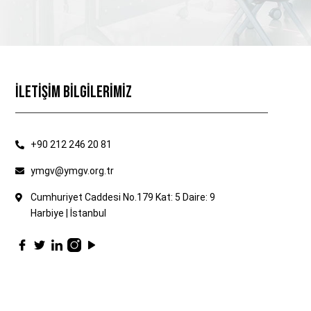
İLETİŞİM BİLGİLERİMİZ
+90 212 246 20 81
ymgv@ymgv.org.tr
Cumhuriyet Caddesi No.179 Kat: 5 Daire: 9
Harbiye | İstanbul