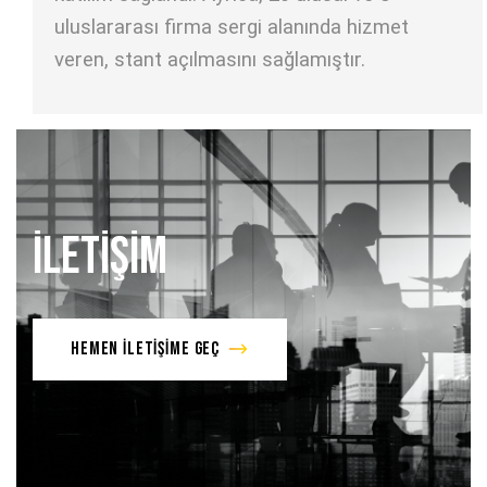
uluslararası firma sergi alanında hizmet
veren, stant açılmasını sağlamıştır.
İLETİŞİM
HEMEN İLETİŞİME GEÇ