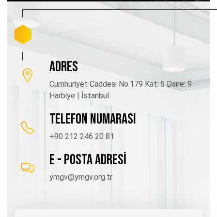
ADRES
Cumhuriyet Caddesi No.179 Kat: 5 Daire: 9
Harbiye | İstanbul
TELEFON NUMARASI
+90 212 246 20 81
E - POSTA ADRESİ
ymgv@ymgv.org.tr