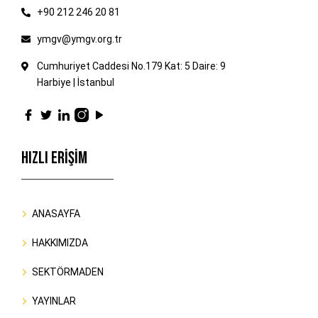
+90 212 246 20 81
ymgv@ymgv.org.tr
Cumhuriyet Caddesi No.179 Kat: 5 Daire: 9
Harbiye | İstanbul
HIZLI ERİŞİM
ANASAYFA
HAKKIMIZDA
SEKTÖRMADEN
YAYINLAR