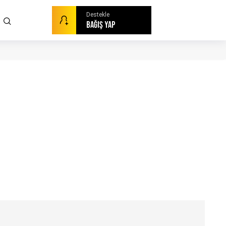
Destekle
BAĞIŞ YAP