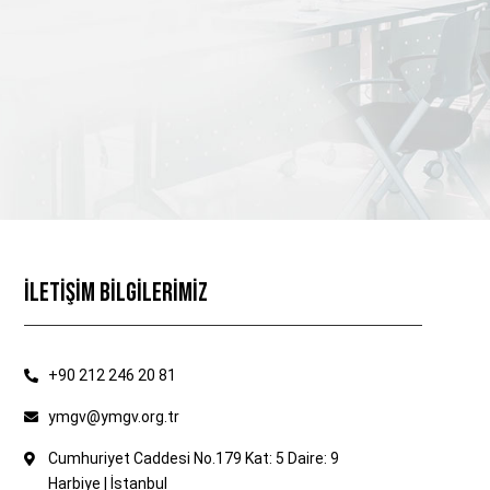
İLETİŞİM BİLGİLERİMİZ
+90 212 246 20 81
ymgv@ymgv.org.tr
Cumhuriyet Caddesi No.179 Kat: 5 Daire: 9
Harbiye | İstanbul