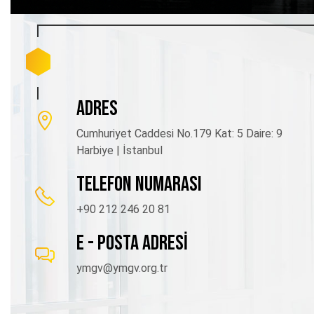
ADRES
Cumhuriyet Caddesi No.179 Kat: 5 Daire: 9
Harbiye | İstanbul
TELEFON NUMARASI
+90 212 246 20 81
E - POSTA ADRESİ
ymgv@ymgv.org.tr