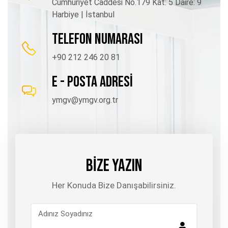
Cumhuriyet Caddesi No.179 Kat: 5 Daire: 9
Harbiye | İstanbul
TELEFON NUMARASI
+90 212 246 20 81
E - POSTA ADRESİ
ymgv@ymgv.org.tr
BİZE YAZIN
Her Konuda Bize Danışabilirsiniz.
Adınız Soyadınız