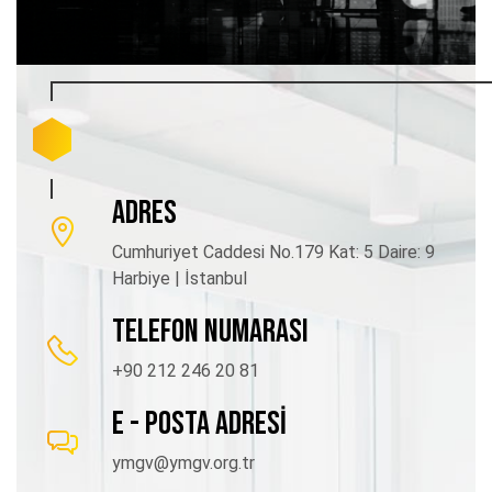
ADRES
Cumhuriyet Caddesi No.179 Kat: 5 Daire: 9
Harbiye | İstanbul
TELEFON NUMARASI
+90 212 246 20 81
E - POSTA ADRESİ
ymgv@ymgv.org.tr