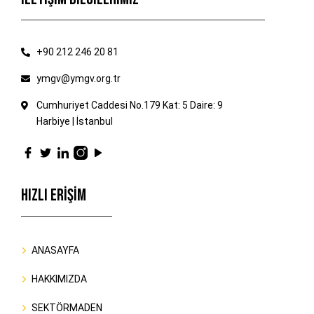
+90 212 246 20 81
ymgv@ymgv.org.tr
Cumhuriyet Caddesi No.179 Kat: 5 Daire: 9
Harbiye | İstanbul
HIZLI ERİŞİM
ANASAYFA
HAKKIMIZDA
SEKTÖRMADEN