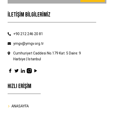
İLETİŞİM BİLGİLERİMİZ
+90 212 246 20 81
ymgv@ymgv.org.tr
Cumhuriyet Caddesi No.179 Kat: 5 Daire: 9
Harbiye | İstanbul
HIZLI ERİŞİM
ANASAYFA