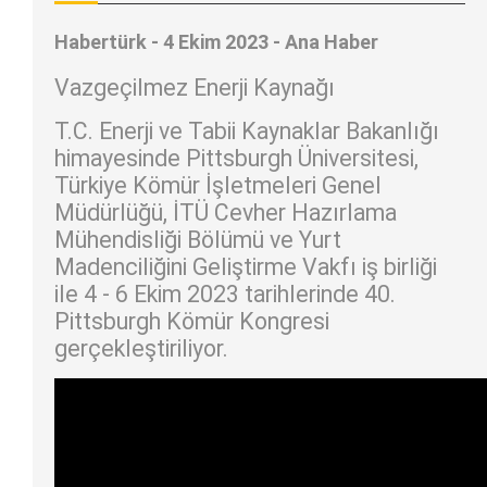
Habertürk - 4 Ekim 2023 - Ana Haber
Vazgeçilmez Enerji Kaynağı
T.C. Enerji ve Tabii Kaynaklar Bakanlığı
himayesinde Pittsburgh Üniversitesi,
Türkiye Kömür İşletmeleri Genel
Müdürlüğü, İTÜ Cevher Hazırlama
Mühendisliği Bölümü ve Yurt
Madenciliğini Geliştirme Vakfı iş birliği
ile 4 - 6 Ekim 2023 tarihlerinde 40.
Pittsburgh Kömür Kongresi
gerçekleştiriliyor.