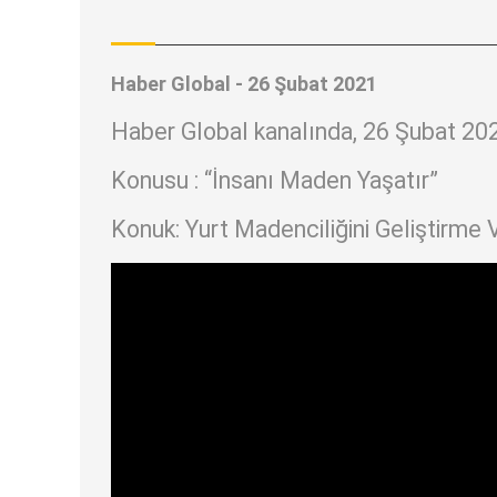
Haber Global - 26 Şubat 2021
Haber Global kanalında, 26 Şubat 202
Konusu : “İnsanı Maden Yaşatır”
Konuk: Yurt Madenciliğini Geliştirme