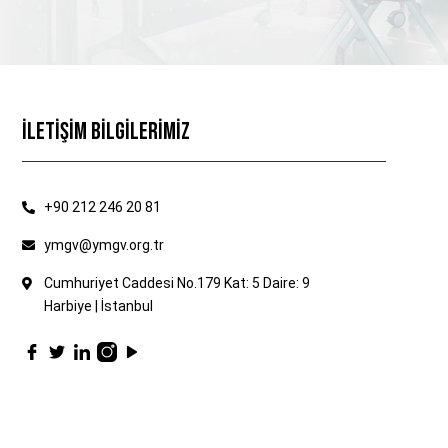
İLETİŞİM BİLGİLERİMİZ
+90 212 246 20 81
ymgv@ymgv.org.tr
Cumhuriyet Caddesi No.179 Kat: 5 Daire: 9
Harbiye | İstanbul