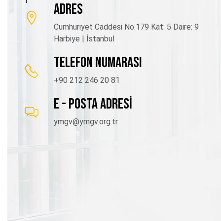
ADRES
Cumhuriyet Caddesi No.179 Kat: 5 Daire: 9
Harbiye | İstanbul
TELEFON NUMARASI
+90 212 246 20 81
E - POSTA ADRESİ
ymgv@ymgv.org.tr