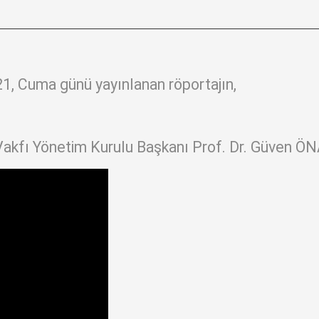
1, Cuma günü yayınlanan röportajın,
 Vakfı Yönetim Kurulu Başkanı Prof. Dr. Güven Ö