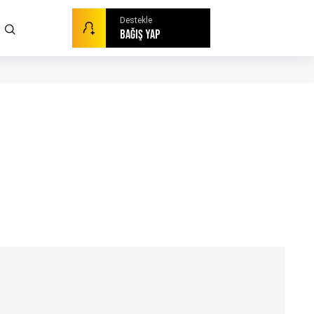
Destekle
BAĞIŞ YAP