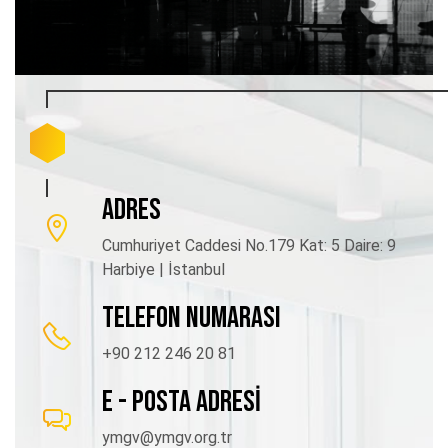
ADRES
Cumhuriyet Caddesi No.179 Kat: 5 Daire: 9
Harbiye | İstanbul
TELEFON NUMARASI
+90 212 246 20 81
E - POSTA ADRESİ
ymgv@ymgv.org.tr