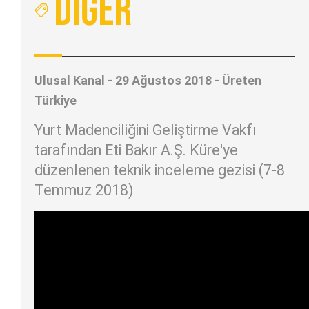
Diğer
Ulusal Kanal - 29 Ağustos 2018 - Üreten
Türkiye
Yurt Madenciliğini Geliştirme Vakfı
tarafından Eti Bakır A.Ş. Küre'ye
düzenlenen teknik inceleme gezisi (7-8
Temmuz 2018)