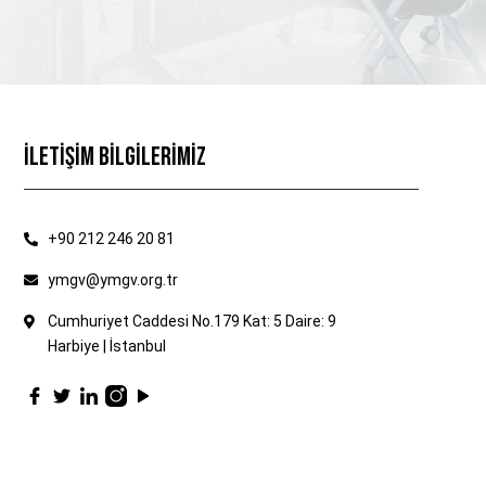
İLETİŞİM BİLGİLERİMİZ
+90 212 246 20 81
ymgv@ymgv.org.tr
Cumhuriyet Caddesi No.179 Kat: 5 Daire: 9
Harbiye | İstanbul