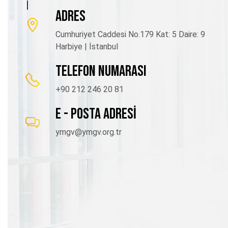
ADRES
Cumhuriyet Caddesi No.179 Kat: 5 Daire: 9
Harbiye | İstanbul
TELEFON NUMARASI
+90 212 246 20 81
E - POSTA ADRESİ
ymgv@ymgv.org.tr