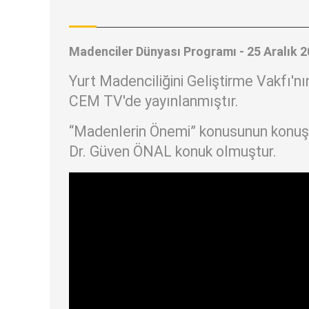
Madenciler Dünyası Programı - 25 Aralık 
Yurt Madenciliğini Geliştirme Vakfı'n
CEM TV'de yayınlanmıştır.
“Madenlerin Önemi” konusunun konuşul
Dr. Güven ÖNAL konuk olmuştur.