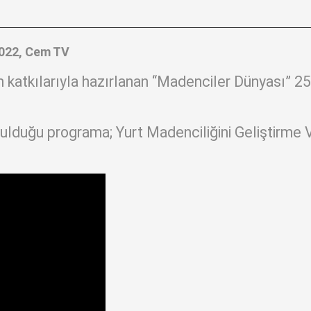
2022, Cem TV
ın katkılarıyla hazırlanan “Madenciler Dünyası” 
duğu programa; Yurt Madenciliğini Geliştirme V