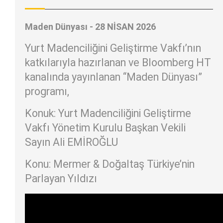
Maden Dünyası - 28 NİSAN 2026
Yurt Madenciliğini Geliştirme Vakfı’nın
katkılarıyla hazırlanan ve Bloomberg HT
kanalında yayınlanan “Maden Dünyası”
programı,
Konuk: Yurt Madenciliğini Geliştirme
Vakfı Yönetim Kurulu Başkan Vekili
Sayın Ali EMİROĞLU
Konu: Mermer & Doğaltaş Türkiye’nin
Parlayan Yıldızı