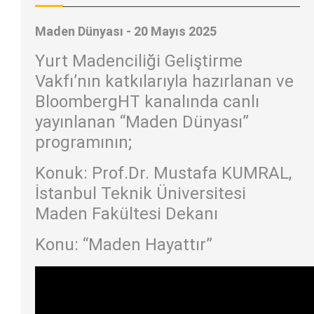
Maden Dünyası - 20 Mayıs 2025
Yurt Madenciliği Geliştirme
Vakfı’nın katkılarıyla hazırlanan ve
BloombergHT kanalında canlı
yayınlanan “Maden Dünyası”
programının;
Konuk: Prof.Dr. Mustafa KUMRAL,
İstanbul Teknik Üniversitesi
Maden Fakültesi Dekanı
Konu: “Maden Hayattır”