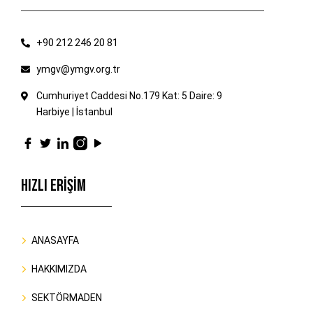
+90 212 246 20 81
ymgv@ymgv.org.tr
Cumhuriyet Caddesi No.179 Kat: 5 Daire: 9
Harbiye | İstanbul
HIZLI ERİŞİM
ANASAYFA
HAKKIMIZDA
SEKTÖRMADEN