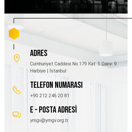
ADRES
Cumhuriyet Caddesi No.179 Kat: 5 Daire: 9
Harbiye | İstanbul
TELEFON NUMARASI
+90 212 246 20 81
E - POSTA ADRESİ
ymgv@ymgv.org.tr