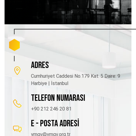
ADRES
Cumhuriyet Caddesi No.179 Kat: 5 Daire: 9
Harbiye | İstanbul
TELEFON NUMARASI
+90 212 246 20 81
E - POSTA ADRESİ
ymgv@ymgv.org.tr